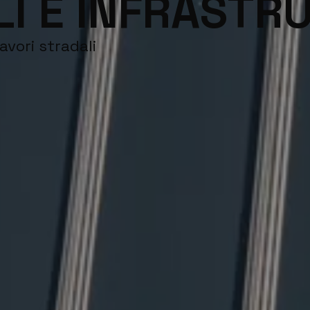
LI E INFRASTR
avori stradali